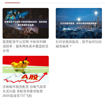
股票配资平台官网 中欧班列晒
杠杆炒股风险高，新手如何玩转
成绩单：服务网络基本覆盖欧亚
融资融券？
全境
济南银环期货配资 涉氧气面罩
失灵问题 美航管局要求检查
2600架波音737飞机