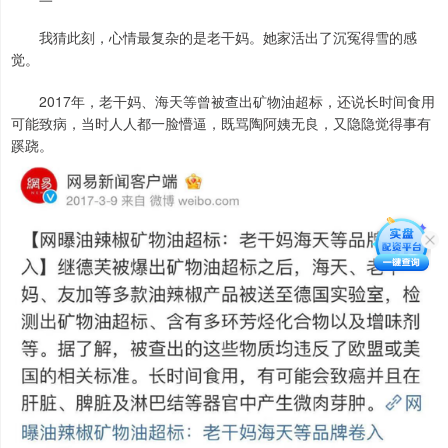
我猜此刻，心情最复杂的是老干妈。她家活出了沉冤得雪的感
觉。
2017年，老干妈、海天等曾被查出矿物油超标，还说长时间食用
可能致病，当时人人都一脸懵逼，既骂陶阿姨无良，又隐隐觉得事有
蹊跷。