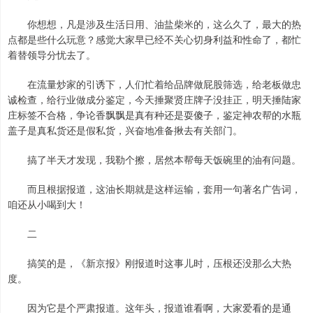
你想想，凡是涉及生活日用、油盐柴米的，这么久了，最大的热
点都是些什么玩意？感觉大家早已经不关心切身利益和性命了，都忙
着替领导分忧去了。
在流量炒家的引诱下，人们忙着给品牌做屁股筛选，给老板做忠
诚检查，给行业做成分鉴定，今天捶聚贤庄牌子没挂正，明天捶陆家
庄标签不合格，争论香飘飘是真有种还是耍傻子，鉴定神农帮的水瓶
盖子是真私货还是假私货，兴奋地准备揪去有关部门。
搞了半天才发现，我勒个擦，居然本帮每天饭碗里的油有问题。
而且根据报道，这油长期就是这样运输，套用一句著名广告词，
咱还从小喝到大！
二
搞笑的是，《新京报》刚报道时这事儿时，压根还没那么大热
度。
因为它是个严肃报道。这年头，报道谁看啊，大家爱看的是通