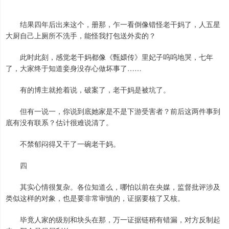
结果四年后出来这个，册那，乍一看倒像错怪老干妈了，人五星
大厨自己上厕所不洗手，能怪我打包送外卖的？
此时此刻，感觉老干妈都像《甄嬛传》里妃子呜呜地哭，七年
了，大家终于知道妾身没存心做坏事了……
有的博主就抢着说，破案了，老干妈是被坑了。
但有一说一，你说到底她家是不是下游受害者？前后这两件事到
底有没有联系？估计很难说清了。
不禁郁闷得又干了一碗老干妈。
四
其实心情很复杂。各位知道么，哪怕以前在央媒，监督批评涉及
类似这样的对象，也是要非常审慎的，证据要核了又核。
毕竟人家的级别和块头在那，万一证据链稍有错漏，对方反制起