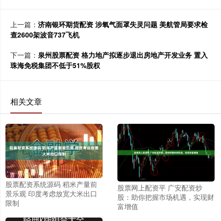
上一篇：
济南银环期货配资 涉氧气面罩失灵问题 美航管局要求检
查2600架波音737飞机
下一篇：
泉州股票配资 格力地产拟逐步退出房地产开发业务 置入
珠海免税集团不低于51%股权
相关文章
股票配资系统源码 稻米产量前
股票网上配资平 广安配资炒
景乐观 印度考虑放宽大米出口
股：助你把握市场机遇，实现财
限制
富增值