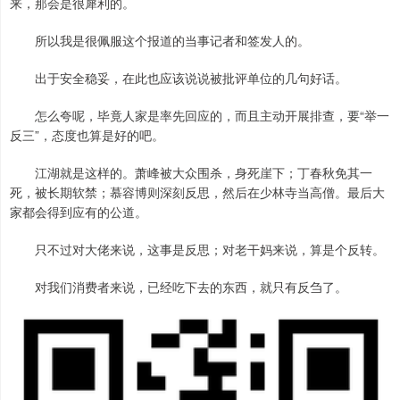
来，那会是很犀利的。
所以我是很佩服这个报道的当事记者和签发人的。
出于安全稳妥，在此也应该说说被批评单位的几句好话。
怎么夸呢，毕竟人家是率先回应的，而且主动开展排查，要“举一
反三”，态度也算是好的吧。
江湖就是这样的。萧峰被大众围杀，身死崖下；丁春秋免其一
死，被长期软禁；慕容博则深刻反思，然后在少林寺当高僧。最后大
家都会得到应有的公道。
只不过对大佬来说，这事是反思；对老干妈来说，算是个反转。
对我们消费者来说，已经吃下去的东西，就只有反刍了。