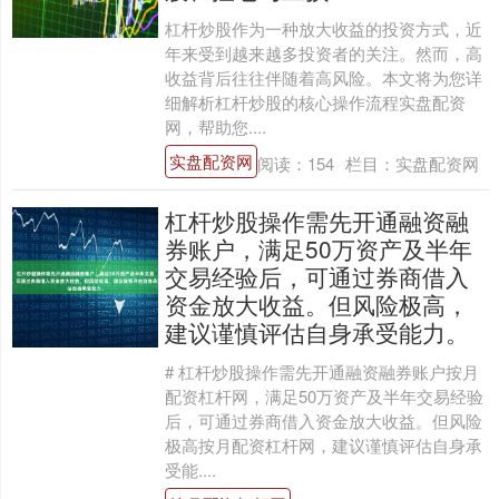
杠杆炒股作为一种放大收益的投资方式，近
年来受到越来越多投资者的关注。然而，高
收益背后往往伴随着高风险。本文将为您详
细解析杠杆炒股的核心操作流程实盘配资
网，帮助您....
实盘配资网
阅读：
154
栏目：
实盘配资网
杠杆炒股操作需先开通融资融
券账户，满足50万资产及半年
交易经验后，可通过券商借入
资金放大收益。但风险极高，
建议谨慎评估自身承受能力。
# 杠杆炒股操作需先开通融资融券账户按月
配资杠杆网，满足50万资产及半年交易经验
后，可通过券商借入资金放大收益。但风险
极高按月配资杠杆网，建议谨慎评估自身承
受能....