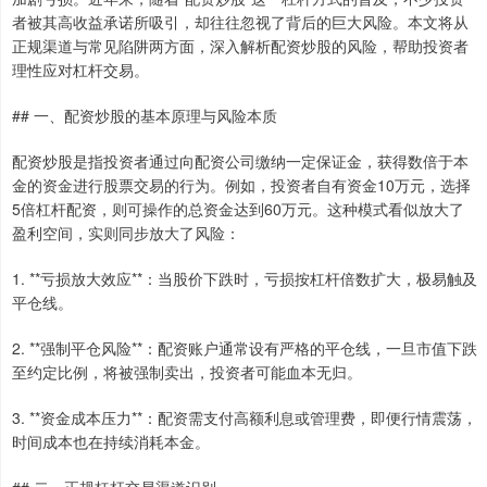
者被其高收益承诺所吸引，却往往忽视了背后的巨大风险。本文将从
正规渠道与常见陷阱两方面，深入解析配资炒股的风险，帮助投资者
理性应对杠杆交易。
## 一、配资炒股的基本原理与风险本质
配资炒股是指投资者通过向配资公司缴纳一定保证金，获得数倍于本
金的资金进行股票交易的行为。例如，投资者自有资金10万元，选择
5倍杠杆配资，则可操作的总资金达到60万元。这种模式看似放大了
盈利空间，实则同步放大了风险：
1. **亏损放大效应**：当股价下跌时，亏损按杠杆倍数扩大，极易触及
平仓线。
2. **强制平仓风险**：配资账户通常设有严格的平仓线，一旦市值下跌
至约定比例，将被强制卖出，投资者可能血本无归。
3. **资金成本压力**：配资需支付高额利息或管理费，即便行情震荡，
时间成本也在持续消耗本金。
## 二、正规杠杆交易渠道识别