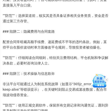
直接落入平台口袋。
**防范**：选择渠道前，核实其是否具备证券相关业务资质，资金是否
通过第三方存管。
### 陷阱二：隐藏费用与合同套路
配资合同常暗藏高额手续费、递延费或不平等的违约条款。例如，某
些平台在股价波动时单方面修改平仓规则，导致投资者被动爆仓。
**防范**：仔细阅读合同细则，特别关注费用结构、平仓机制和争议解
决条款，必要时咨询法律人士。
### 陷阱三：技术操纵与信息欺诈
非法平台可能通过人为制造系统故障（如显示“365jz_error_msg::
keep-alive”等错误提示），在关键时刻阻止交易或篡改数据，配合市
场波动侵吞资金。
**防范**：使用正规交易软件，保留所有交易记录和沟通凭证，遇到异
常及时取证并向监管部门举报。