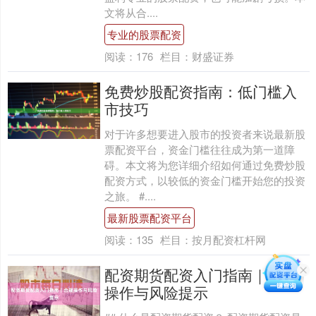
文将从合....
专业的股票配资
阅读：
176
栏目：
财盛证券
免费炒股配资指南：低门槛入
市技巧
对于许多想要进入股市的投资者来说最新股
票配资平台，资金门槛往往成为第一道障
碍。本文将为您详细介绍如何通过免费炒股
配资方式，以较低的资金门槛开始您的投资
之旅。 #....
最新股票配资平台
阅读：
135
栏目：
按月配资杠杆网
配资期货配资入门指南｜合规
操作与风险提示