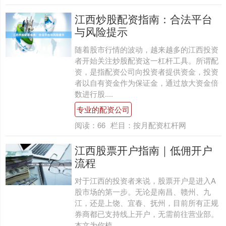
江西炒股配资指南：合法平台
与风险提示
随着股市行情的波动，越来越多的江西投资
者开始关注炒股配资这一杠杆工具。所谓配
资，是指配资公司向投资者提供资金，投资
者以自有资金作为保证金，通过放大资金倍
数进行股....
专业的配资公司
阅读：
66
栏目：
按月配资杠杆网
江西股票开户指南｜低佣开户
流程
对于江西的投资者来说，股票开户是进入A
股市场的第一步。无论是南昌、赣州、九
江，还是上饶、宜春、抚州，目前所有正规
券商都已支持线上开户，无需前往营业部。
本文为你梳....